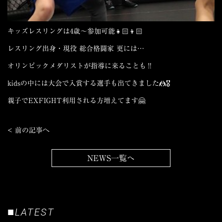
キッズレスリングは4歳〜参加可能👧🏻👦🏻
レスリング出身・現役 総合格闘家 更には…
オリンピックメダリストが指導に来ることも‼️
kidsの中には大会で入賞する選手も出てきました🤼🎖️
親子でEXFIGHT利用される方増えてます🤗
< 前の記事へ
NEWS一覧へ
■
LATEST