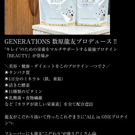
GENERATIONS 数原龍友プロデュース‼
”キレイ”のための栄養をマルチサポートする最強プロテイン
『
BEAUTY
』が登場🎉
＼美容・健康・ダイエットをこのプロテイン一つで♪／
⁡🌟タンパク質
🌟1日分のミネラル（鉄、亜鉛）
🌟活きた酵素
🌟11種類のビタミン
🌟乳酸菌＋食物繊維
など『カラダが欲しい栄養素』を全て配合👏🏻
龍友がこだわり抜いて作ったこれぞまさに”
ALL in ONEプロテイ
ン
“✨
⁡フレーバーにも龍友“こだわり”が盛りだくさん🤗