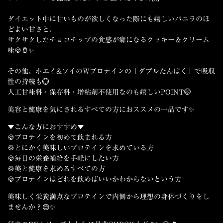
ダイエット中に甘いものが欲しくなった際にも嬉しい
バニラのほ
どよい甘さ
と、
サクサクしたチョコチップ
の食感が癖になる
クッキー＆クリーム
味
🍪🥛✨
その他、ホエイ&ソイのWプロテインの「
ダブルたんぱく
」で吸収
性の持続も💮
人工甘味料・保存料・増粘剤不使用
なのも嬉しいPOINT🤭
美容と健康を気にされるすべての方におススメの一品です✨
▼こんな方におすすめ▼
🍪プロテインを初めて飲まれる方
🍪とにかく美味しいプロテインを求めている方
🍪毎日の栄養補給を手軽にしたい方
🍪美と健康を求めるすべての方
🍪プロテインはどれを飲めばいいかわからないという方
美味しく栄養満点なプロテインで内側から理想の身体づくりをし
ませんか？😊✨